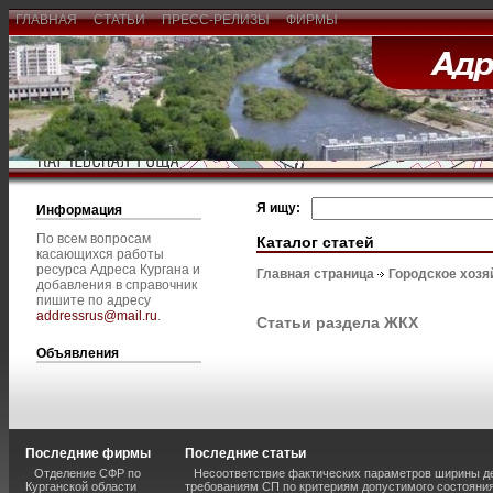
ГЛАВНАЯ
СТАТЬИ
ПРЕСС-РЕЛИЗЫ
ФИРМЫ
Я ищу:
Информация
По всем вопросам
Каталог статей
касающихся работы
ресурса Адреса Кургана и
Главная страница
Городское хозя
добавления в справочник
пишите по адресу
addressrus@mail.ru
.
Статьи раздела ЖКХ
Объявления
Последние фирмы
Последние статьи
Отделение СФР по
Несоответствие фактических параметров ширины 
Курганской области
требованиям СП по критериям допустимого состояния