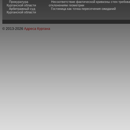
Прокуратура
Несоответствие фактической кривизны стен требо
Курганской области
отклонениям геометрии
Арбитражный суд
Гостиница как точка пересечения ожиданий
Курганской области
© 2013-
2026
Адреса Кургана