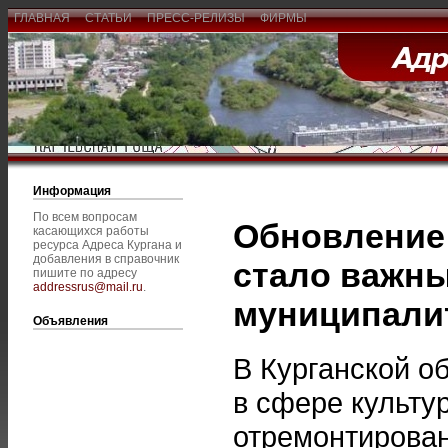
ГЛАВНАЯ
СТАТЬИ
ПРЕСС-РЕЛИЗЫ
ФИРМЫ
Информация
По всем вопросам
Обновление 
касающихся работы
ресурса Адреса Кургана и
добавления в справочник
стало важн
пишите по адресу
addressrus@mail.ru
.
муниципали
Объявления
В Курганской о
в сфере культу
отремонтирован