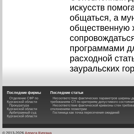
искусств помог
общаться, а му
общественную ж
сопровождаться
программами дл
расходной стат
зауральских гор
Последние фирмы
Последние статьи
Отделение СФР по
Несоответствие фактических параметров ширины 
Курганской области
требованиям СП по критериям допустимого состояния
Прокуратура
Несоответствие фактической кривизны стен требо
Курганской области
отклонениям геометрии
Арбитражный суд
Гостиница как точка пересечения ожиданий
Курганской области
© 2013-
2026
Адреса Кургана