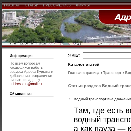
ГЛАВНАЯ
СТАТЬИ
ПРЕСС-РЕЛИЗЫ
ФИРМЫ
Я ищу:
Информация
По всем вопросам
Каталог статей
касающихся работы
ресурса Адреса Кургана и
Главная страница
Транспорт
Во
добавления в справочник
пишите по адресу
addressrus@mail.ru
.
Статьи раздела Водный тран
Объявления
Водный транспорт вне движени
1.
Там, где есть 
водный транспо
а как пауза — 