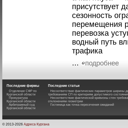
присутствует да
сезонность ог
перемещения ре
перевозка уст
водный путь вл
трафика
...
подробнее
Последние фирмы
Последние статьи
Отделение СФР по
Несоответствие фактических параметров ширины 
Курганской области
требованиям СП по критериям допустимого состояния
Прокуратура
Несоответствие фактической кривизны стен требо
Курганской области
отклонениям геометрии
Арбитражный суд
Гостиница как точка пересечения ожиданий
Курганской области
© 2013-
2026
Адреса Кургана