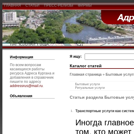
ГЛАВНАЯ
СТАТЬИ
ПРЕСС-РЕЛИЗЫ
ФИРМЫ
Я ищу:
Информация
По всем вопросам
Каталог статей
касающихся работы
ресурса Адреса Кургана и
Главная страница
Бытовые услуг
добавления в справочник
пишите по адресу
Бытовые услуги
addressrus@mail.ru
.
Ритуальные услуги
Объявления
Статьи раздела Бытовые усл
Транспортные услуги как систе
1.
Иногда главное
том, кто может