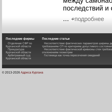
между самонаб
последствий и
...
подробнее
Последние фирмы
Последние статьи
Отделение СФР по
Несоответствие фактических параметров ширины 
Курганской области
требованиям СП по критериям допустимого состояния
Прокуратура
Несоответствие фактической кривизны стен требо
Курганской области
отклонениям геометрии
Арбитражный суд
Гостиница как точка пересечения ожиданий
Курганской области
© 2013-
2026
Адреса Кургана