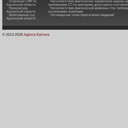
Отделение СФР по
Несоответствие фактических параметров ширины 
Курганской области
требованиям СП по критериям допустимого состояния
Прокуратура
Несоответствие фактической кривизны стен требо
Курганской области
отклонениям геометрии
Арбитражный суд
Гостиница как точка пересечения ожиданий
Курганской области
© 2013-
2026
Адреса Кургана