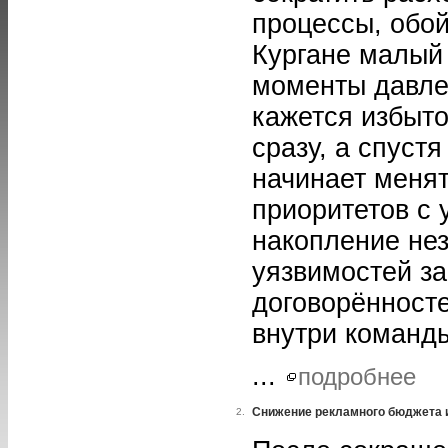
процессы, обо
Кургане малый 
моменты давлен
кажется избыто
сразу, а спуст
начинает менят
приоритетов с 
накопление не
уязвимостей з
договорённост
внутри команд
...
подробнее
Снижение рекламного бюджета 
2.