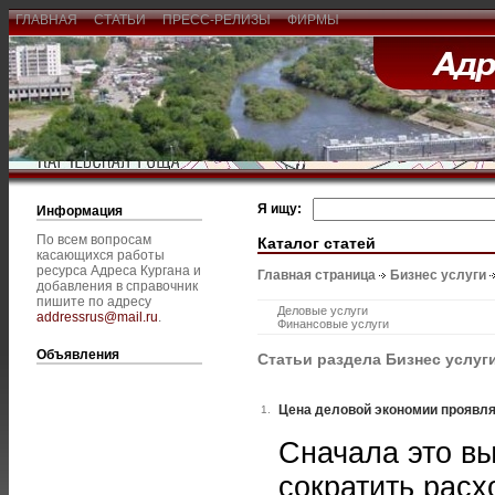
ГЛАВНАЯ
СТАТЬИ
ПРЕСС-РЕЛИЗЫ
ФИРМЫ
Я ищу:
Информация
По всем вопросам
Каталог статей
касающихся работы
ресурса Адреса Кургана и
Главная страница
Бизнес услуги
добавления в справочник
пишите по адресу
Деловые услуги
addressrus@mail.ru
.
Финансовые услуги
Объявления
Статьи раздела Бизнес услуг
Цена деловой экономии проявля
1.
Сначала это вы
сократить расх