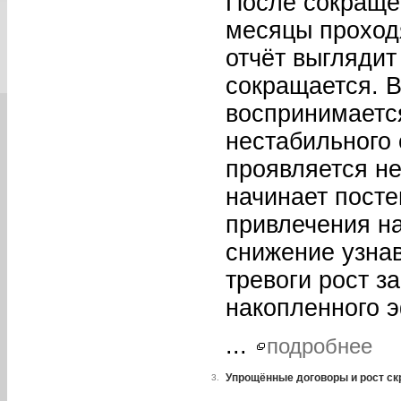
После сокраще
месяцы проход
отчёт выглядит
сокращается. В
воспринимаетс
нестабильного
проявляется не 
начинает пост
привлечения н
снижение узна
тревоги рост з
накопленного 
...
подробнее
Упрощённые договоры и рост ск
3.