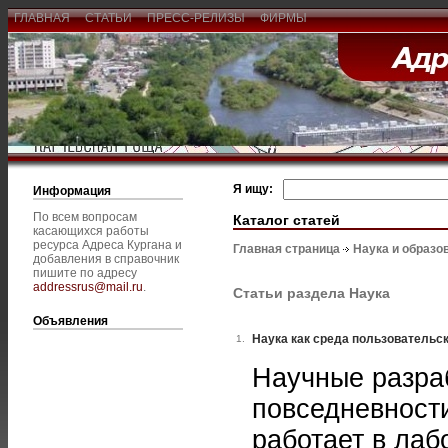
ГЛАВНАЯ
СТАТЬИ
ПРЕСС-РЕЛИЗЫ
ФИРМЫ
Я ищу:
Информация
По всем вопросам
Каталог статей
касающихся работы
ресурса Адреса Кургана и
Главная страница
Наука и образо
добавления в справочник
пишите по адресу
addressrus@mail.ru
.
Статьи раздела Наука
Объявления
Наука как среда пользовательск
1.
Научные разра
повседневност
работает в лаб