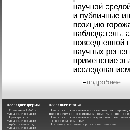
научной средой
и публичные и
позицию горож
наблюдатель, а
повседневной п
научных решен
применение зн
исследованием
...
подробнее
Последние фирмы
Последние статьи
Отделение СФР по
Несоответствие фактических параметров ширины 
Курганской области
требованиям СП по критериям допустимого состояния
Прокуратура
Несоответствие фактической кривизны стен требо
Курганской области
отклонениям геометрии
Арбитражный суд
Гостиница как точка пересечения ожиданий
Курганской области