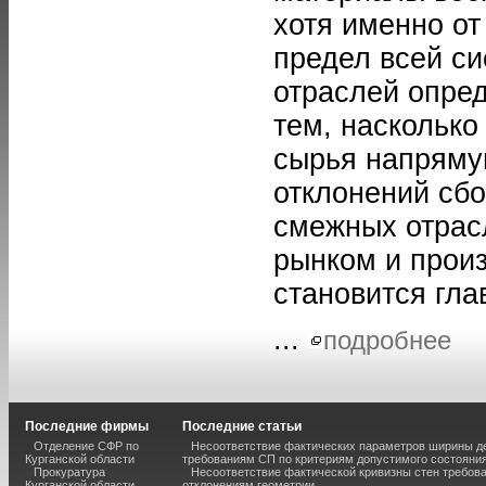
хотя именно от
предел всей си
отраслей опред
тем, насколько
сырья напрямую
отклонений сбо
смежных отрас
рынком и произ
становится гла
...
подробнее
Последние фирмы
Последние статьи
Отделение СФР по
Несоответствие фактических параметров ширины 
Курганской области
требованиям СП по критериям допустимого состояния
Прокуратура
Несоответствие фактической кривизны стен требо
Курганской области
отклонениям геометрии