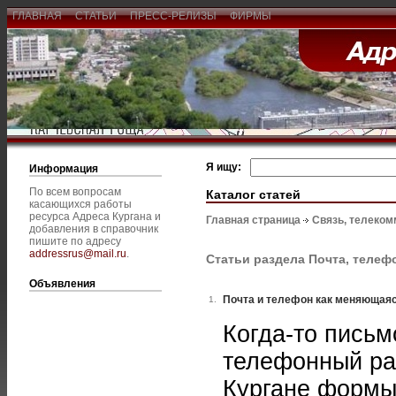
ГЛАВНАЯ
СТАТЬИ
ПРЕСС-РЕЛИЗЫ
ФИРМЫ
Я ищу:
Информация
По всем вопросам
Каталог статей
касающихся работы
ресурса Адреса Кургана и
Главная страница
Связь, телеком
добавления в справочник
пишите по адресу
addressrus@mail.ru
.
Статьи раздела Почта, телеф
Объявления
Почта и телефон как меняющая
1.
Когда-то письм
телефонный ра
Кургане формы 