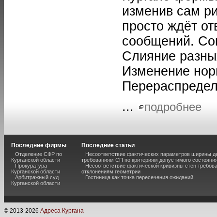
изменив сам р
просто ждёт от
сообщений. Со
Слияние разны
Изменение нор
Перераспредел
...
подробнее
Последние фирмы
Последние статьи
Отделение СФР по
Несоответствие фактических параметров ширины 
Курганской области
требованиям СП по критериям допустимого состояния
Прокуратура
Несоответствие фактической кривизны стен требо
Курганской области
отклонениям геометрии
Арбитражный суд
Гостиница как точка пересечения ожиданий
Курганской области
© 2013-
2026
Адреса Кургана