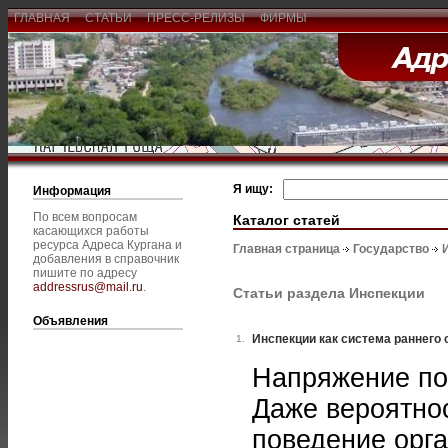
ГЛАВНАЯ
СТАТЬИ
ПРЕСС-РЕЛИЗЫ
ФИРМЫ
Я ищу:
Информация
По всем вопросам
Каталог статей
касающихся работы
ресурса Адреса Кургана и
Главная страница
Государство
добавления в справочник
пишите по адресу
addressrus@mail.ru
.
Статьи раздела Инспекции
Объявления
Инспекции как система раннего
1.
Напряжение поя
Даже вероятнос
поведение орга