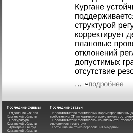
Кургане устойч
поддерживается
структурой рег
корректирует д
плановые пров
отклонений ре
допустимых гр
отсутствие рез
...
подробнее
Последние фирмы
Последние статьи
Отделение СФР по
Несоответствие фактических параметров ширины 
Курганской области
требованиям СП по критериям допустимого состояния
Прокуратура
Несоответствие фактической кривизны стен требо
Курганской области
отклонениям геометрии
Арбитражный суд
Гостиница как точка пересечения ожиданий
Курганской области