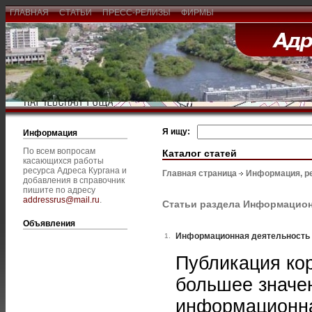
ГЛАВНАЯ
СТАТЬИ
ПРЕСС-РЕЛИЗЫ
ФИРМЫ
Я ищу:
Информация
По всем вопросам
Каталог статей
касающихся работы
ресурса Адреса Кургана и
Главная страница
Информация, р
добавления в справочник
пишите по адресу
addressrus@mail.ru
.
Статьи раздела Информацион
Объявления
Информационная деятельность и
1.
Публикация ко
большее значен
информационна