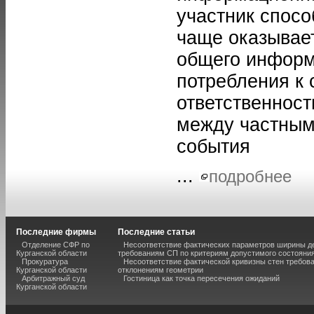
участник спосо
чаще оказывает
общего информ
потребления к 
ответственнос
между частным
события
...
подробнее
Последние фирмы
Последние статьи
Отделение СФР по
Несоответствие фактических параметров ширины 
Курганской области
требованиям СП по критериям допустимого состояния
Прокуратура
Несоответствие фактической кривизны стен требо
Курганской области
отклонениям геометрии
Арбитражный суд
Гостиница как точка пересечения ожиданий
Курганской области