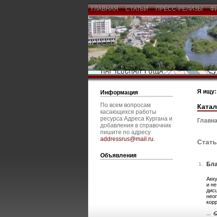
ГЛАВНАЯ
СТАТЬИ
ПРЕСС-РЕЛИЗЫ
Ф
Я ищу:
Информация
По всем вопросам
Катал
касающихся работы
ресурса Адреса Кургана и
Главна
добавления в справочник
пишите по адресу
addressrus@mail.ru
.
Стать
Объявления
Бла
1.
Акк
и не
дис
нео
кор
...