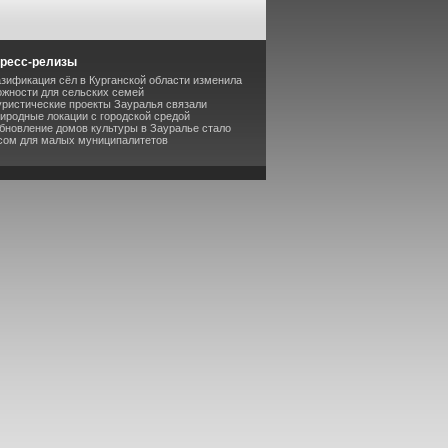
ресс-релизы
азификация сёл в Курганской области изменила
жности для сельских семей
уристические проекты Зауралья связали
риродные локации с городской средой
бновление домов культуры в Зауралье стало
сом для малых муниципалитетов