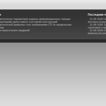
и
Последние п
актических параметров ширины деформационных трещин
21-06-2026 Г
критериям допустимого состояния конструкций
бытовые возмо
актической кривизны стен требованиям СП по предельным
21-06-2026 Т
рии
санатории и п
ка пересечения ожиданий
21-06-2026 О
важным ресур