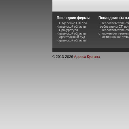
Последние фирмы
Последние стать
Отделение СФР по
Несоответствие ф
Курганской области
требованиям СП по 
Прокуратура
Несоответствие ф
Курганской области
отклонениям геомет
Арбитражный суд
Гостиница как точ
Курганской области
© 2013-
2026
Адреса Кургана