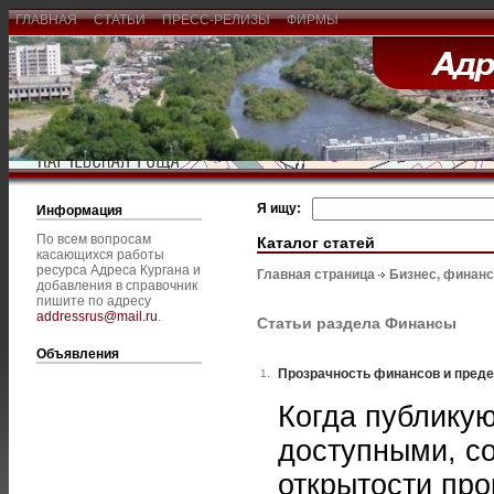
ГЛАВНАЯ
СТАТЬИ
ПРЕСС-РЕЛИЗЫ
ФИРМЫ
Я ищу:
Информация
По всем вопросам
Каталог статей
касающихся работы
ресурса Адреса Кургана и
Главная страница
Бизнес, финан
добавления в справочник
пишите по адресу
addressrus@mail.ru
.
Статьи раздела Финансы
Объявления
Прозрачность финансов и пред
1.
Когда публикую
доступными, с
открытости пр