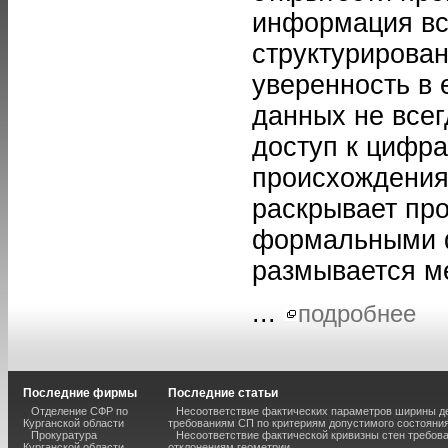
информация вс
структурирован
уверенность в 
данных не всег
доступ к цифр
происхождения 
раскрывает про
формальными ф
размывается м
...
подробнее
Последние фирмы
Последние статьи
Отделение СФР по
Несоответствие фактических параметров ширины 
Курганской области
требованиям СП по критериям допустимого состояния
Прокуратура
Несоответствие фактической кривизны стен требо
Курганской области
отклонениям геометрии