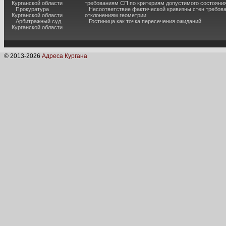
Курганской области
требованиям СП по критериям допустимого состояния
Прокуратура
Несоответствие фактической кривизны стен требо
Курганской области
отклонениям геометрии
Арбитражный суд
Гостиница как точка пересечения ожиданий
Курганской области
© 2013-
2026
Адреса Кургана