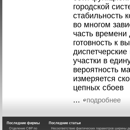
городской сист
стабильность 
во многом зави
часть времени 
готовность к в
диспетчерские
участки в един
вероятность м
измеряется ско
цепных сбоев
...
подробнее
Последние фирмы
Последние статьи
Отделение СФР по
Несоответствие фактических параметров ширины 