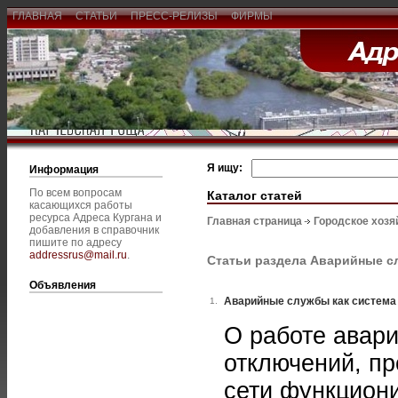
ГЛАВНАЯ
СТАТЬИ
ПРЕСС-РЕЛИЗЫ
ФИРМЫ
Я ищу:
Информация
По всем вопросам
Каталог статей
касающихся работы
ресурса Адреса Кургана и
Главная страница
Городское хозя
добавления в справочник
пишите по адресу
addressrus@mail.ru
.
Статьи раздела Аварийные 
Объявления
Аварийные службы как система
1.
О работе авар
отключений, пр
сети функциони