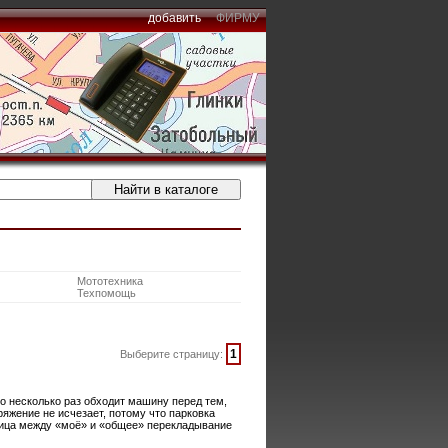
добавить
ФИРМУ
Мототехника
Техпомощь
1
Выберите страницу:
но несколько раз обходит машину перед тем,
яжение не исчезает, потому что парковка
ница между «моё» и «общее» перекладывание