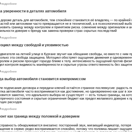
подробнее
а уверенности в деталях автомобиля
 дороже деталь для автомобиля, тем спокойнее становится её владелец — по крайней м
частей или автохимии часто превращается не в технический, а в психологический выб
ановить границу между контролем и принятием риска. сомнение между оригиналом и а
бильности доверие к бренду как замена проверки страх скрытых последствий
подробнее
оцикл между свободой и уязвимостью
двигателя на летней улице в Кургане звучит как обещание свободы, но вместе с ним п
колько эта свобода защищена. Мотоцикл обостряет ощущение движения и одновременн
тролем и риском проходит гораздо ближе к телу. интенсивность ощущений против физ
дел контроля видимость манёвренности и скрытые угрозы ответственность без защитн
подробнее
да выбор автомобиля становится компромиссом
ле подписания договора и передачи ключей остаётся странное послевкусие: радость 
упка автомобиля часто воспринимается как достижение, но одновременно как шаг в зо
новится заметно, что идеального выбора не существует — есть только границы, на кот
упречного состояния и скрытые ограничения бюджет как предел желаемого доверие к п
ущих расходов
подробнее
онт как граница между поломкой и доверием
справность обнаруживается внезапно: посторонний звук, мигающий индикатор, потеря 
ащение в сервис редко воспринимается спокойно, потому что поломка лишает ощущени