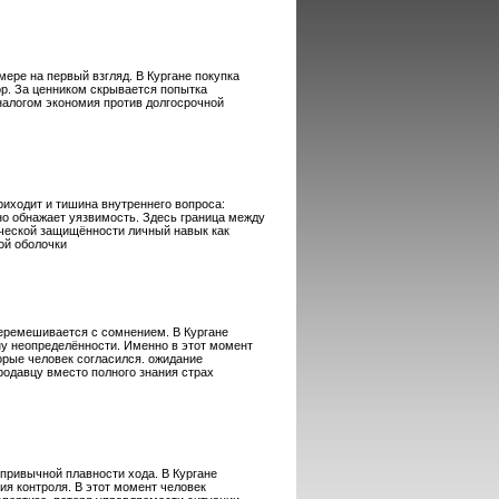
ере на первый взгляд. В Кургане покупка
ор. За ценником скрывается попытка
налогом экономия против долгосрочной
риходит и тишина внутреннего вопроса:
о обнажает уязвимость. Здесь граница между
ической защищённости личный навык как
ой оболочки
перемешивается с сомнением. В Кургане
ну неопределённости. Именно в этот момент
орые человек согласился. ожидание
родавцу вместо полного знания страх
привычной плавности хода. В Кургане
я контроля. В этот момент человек