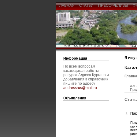
ГЛАВНАЯ
СТАТЬИ
ПРЕСС-РЕЛИЗЫ
Ф
Я ищу:
Информация
По всем вопросам
Катал
касающихся работы
ресурса Адреса Кургана и
Главна
добавления в справочник
пишите по адресу
АЗС,
addressrus@mail.ru
.
Про
Объявления
Стат
Пар
1.
Позд
как
все
рис