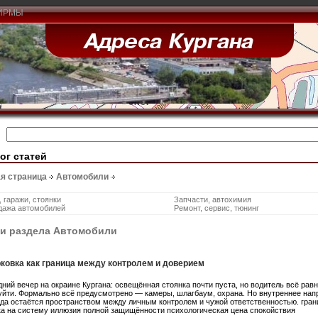
ИРМЫ
ог статей
я страница
Автомобили
 гаражи, стоянки
Запчасти, автохимия
дажа автомобилей
Ремонт, сервис, тюнинг
ьи раздела Автомобили
ковка как граница между контролем и доверием
ний вечер на окраине Кургана: освещённая стоянка почти пуста, но водитель всё рав
 уйти. Формально всё предусмотрено — камеры, шлагбаум, охрана. Но внутреннее напр
гда остаётся пространством между личным контролем и чужой ответственностью. гра
ка на систему иллюзия полной защищённости психологическая цена спокойствия