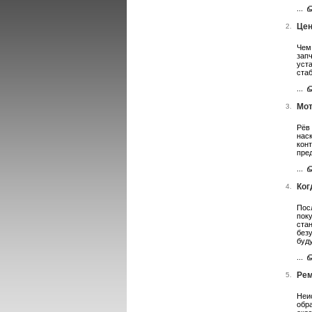
...
Цен
2.
Чем
зап
уст
ста
...
Мот
3.
Рёв 
нас
кон
пре
...
Ког
4.
Пос
пок
ста
без
буд
...
Рем
5.
Неи
обр