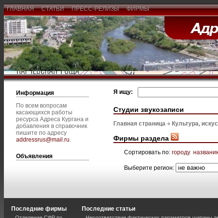
ГЛАВНАЯ
СТАТЬИ
ПРЕСС-РЕЛИЗЫ
ФИРМЫ
Я ищу:
Информация
По всем вопросам
Студии звукозаписи
касающихся работы
ресурса Адреса Кургана и
Главная страница
Культура, иску
добавления в справочник
пишите по адресу
Фирмы раздела
addressrus@mail.ru
.
Сортировать по:
городу
названи
Объявления
Выберите регион:
Последние фирмы
Последние статьи
Отделение СФР по
Несоответствие фактических параметров ширины 