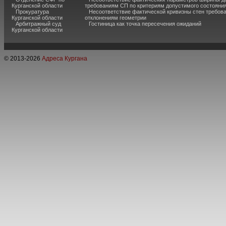
Курганской области
требованиям СП по критериям допустимого состояния
Прокуратура
Несоответствие фактической кривизны стен требо
Курганской области
отклонениям геометрии
Арбитражный суд
Гостиница как точка пересечения ожиданий
Курганской области
© 2013-
2026
Адреса Кургана