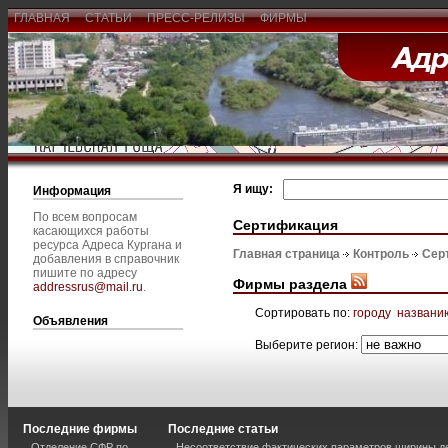
ГЛАВНАЯ
СТАТЬИ
ПРЕСС-РЕЛИЗЫ
ФИРМЫ
Я ищу:
Информация
По всем вопросам
Сертификация
касающихся работы
ресурса Адреса Кургана и
Главная страница
Контроль
Сер
добавления в справочник
пишите по адресу
Фирмы раздела
addressrus@mail.ru
.
Сортировать по:
городу
названи
Объявления
Выберите регион:
Последние фирмы
Последние статьи
Отделение СФР по
Несоответствие фактических параметров ширины 