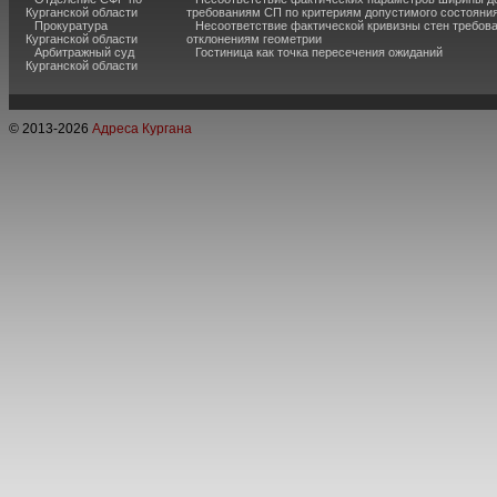
Курганской области
требованиям СП по критериям допустимого состояния
Прокуратура
Несоответствие фактической кривизны стен требо
Курганской области
отклонениям геометрии
Арбитражный суд
Гостиница как точка пересечения ожиданий
Курганской области
© 2013-
2026
Адреса Кургана