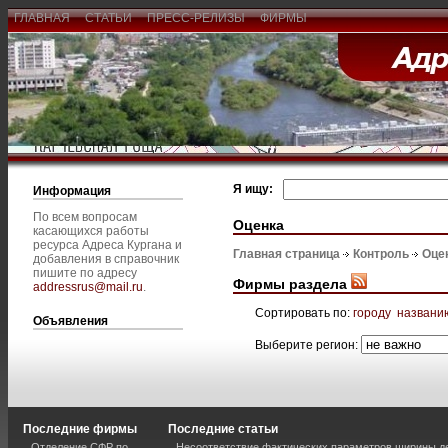
ГЛАВНАЯ
СТАТЬИ
ПРЕСС-РЕЛИЗЫ
ФИРМЫ
Я ищу:
Информация
По всем вопросам
Оценка
касающихся работы
ресурса Адреса Кургана и
Главная страница
Контроль
Оце
добавления в справочник
пишите по адресу
Фирмы раздела
addressrus@mail.ru
.
Сортировать по:
городу
названи
Объявления
Выберите регион:
Последние фирмы
Последние статьи
Отделение СФР по
Несоответствие фактических параметров ширины 