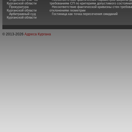
Курганской области
требованиям СП по критериям допустимого состояния
Прокуратура
Несоответствие фактической кривизны стен требо
Курганской области
отклонениям геометрии
Арбитражный суд
Гостиница как точка пересечения ожиданий
Курганской области
© 2013-
2026
Адреса Кургана