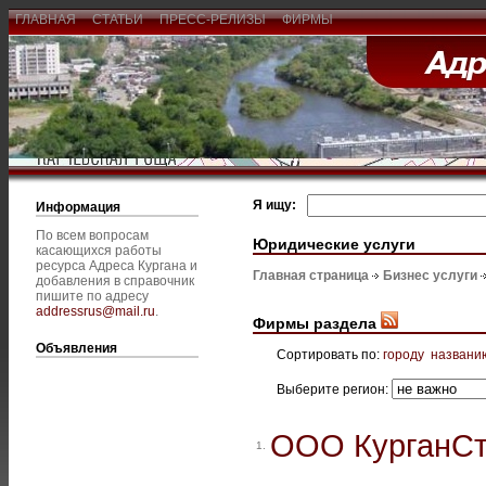
ГЛАВНАЯ
СТАТЬИ
ПРЕСС-РЕЛИЗЫ
ФИРМЫ
Я ищу:
Информация
По всем вопросам
Юридические услуги
касающихся работы
ресурса Адреса Кургана и
Главная страница
Бизнес услуги
добавления в справочник
пишите по адресу
addressrus@mail.ru
.
Фирмы раздела
Объявления
Сортировать по:
городу
названи
Выберите регион:
ООО КурганСт
1.