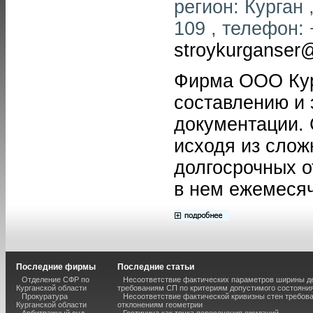
регион: Курган ,
109 , телефон: 
stroykurganser@
Фирма ООО Кур
составлению и 
документации. 
исходя из слож
долгосрочных 
в нем ежемесяч
Последние фирмы
Последние статьи
Отделение СФР по
Несоответствие фактических параметров ширины 
Курганской области
требованиям СП по критериям допустимого состояния
Прокуратура
Несоответствие фактической кривизны стен требо
Курганской области
отклонениям геометрии