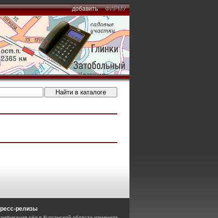
добавить
ФИРМУ
ресс-релизы
азификация сёл в Курганской области изменила