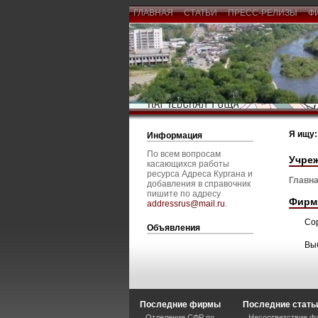
ГЛАВНАЯ
СТАТЬИ
ПРЕСС-РЕЛИЗЫ
Ф
Я ищу:
Информация
По всем вопросам
Учре
касающихся работы
ресурса Адреса Кургана и
Главна
добавления в справочник
пишите по адресу
Фирм
addressrus@mail.ru
.
Со
Объявления
Вы
Последние фирмы
Последние стать
Отделение СФР по
Несоответствие ф