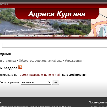
ИРМЫ
ждения
я страница
Общество, социальная сфера
Учреждения
ы раздела
ртировать по:
городу
названию
цене
e-mail
дате добавления
берите регион:
и
Последние п
актических параметров ширины деформационных трещин
21-06-2026 Г