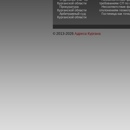
Курганской области
требованиям СП по 
Прокуратура
Несоответствие ф
Курганской области
отклонениям геомет
Арбитражный суд
Гостиница как точ
Курганской области
© 2013-
2026
Адреса Кургана