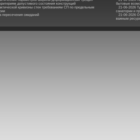
критериям допустимого состояния конструкций
бытовые возмо
актической кривизны стен требованиям СП по предельным
21-06-2026 Т
рии
санатории и п
ка пересечения ожиданий
21-06-2026 О
важным ресур