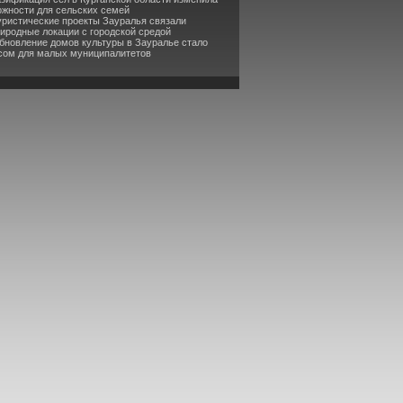
жности для сельских семей
уристические проекты Зауралья связали
риродные локации с городской средой
бновление домов культуры в Зауралье стало
сом для малых муниципалитетов