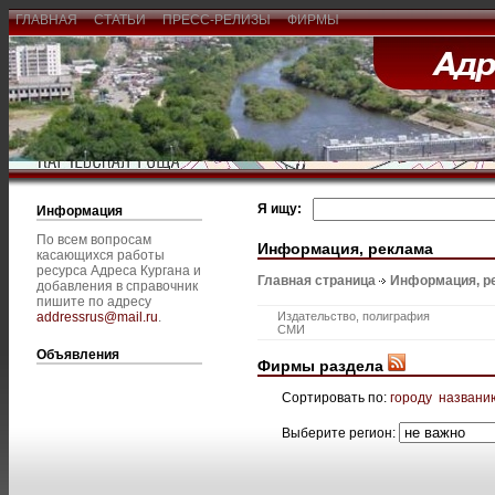
ГЛАВНАЯ
СТАТЬИ
ПРЕСС-РЕЛИЗЫ
ФИРМЫ
Я ищу:
Информация
По всем вопросам
Информация, реклама
касающихся работы
ресурса Адреса Кургана и
Главная страница
Информация, р
добавления в справочник
пишите по адресу
addressrus@mail.ru
.
Издательство, полиграфия
СМИ
Объявления
Фирмы раздела
Сортировать по:
городу
названи
Выберите регион: