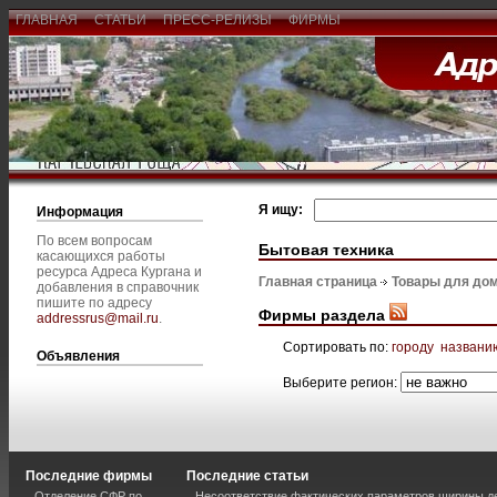
ГЛАВНАЯ
СТАТЬИ
ПРЕСС-РЕЛИЗЫ
ФИРМЫ
Я ищу:
Информация
По всем вопросам
Бытовая техника
касающихся работы
ресурса Адреса Кургана и
Главная страница
Товары для дом
добавления в справочник
пишите по адресу
Фирмы раздела
addressrus@mail.ru
.
Сортировать по:
городу
названи
Объявления
Выберите регион:
Последние фирмы
Последние статьи
Отделение СФР по
Несоответствие фактических параметров ширины 