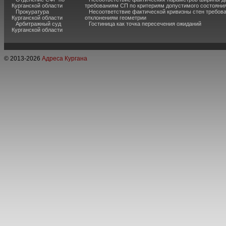
Курганской области
требованиям СП по критериям допустимого состояния
Прокуратура
Несоответствие фактической кривизны стен требо
Курганской области
отклонениям геометрии
Арбитражный суд
Гостиница как точка пересечения ожиданий
Курганской области
© 2013-
2026
Адреса Кургана