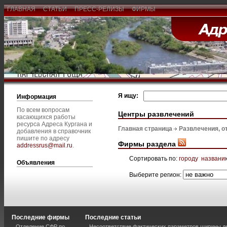
ГЛАВНАЯ
СТАТЬИ
ПРЕСС-РЕЛИЗЫ
ФИРМЫ
Я ищу:
Информация
По всем вопросам
Центры развлечений
касающихся работы
ресурса Адреса Кургана и
Главная страница
Развлечения, о
добавления в справочник
пишите по адресу
Фирмы раздела
addressrus@mail.ru
.
Сортировать по:
городу
названи
Объявления
Выберите регион:
Последние фирмы
Последние статьи
Отделение СФР по
Несоответствие фактических параметров ширины 