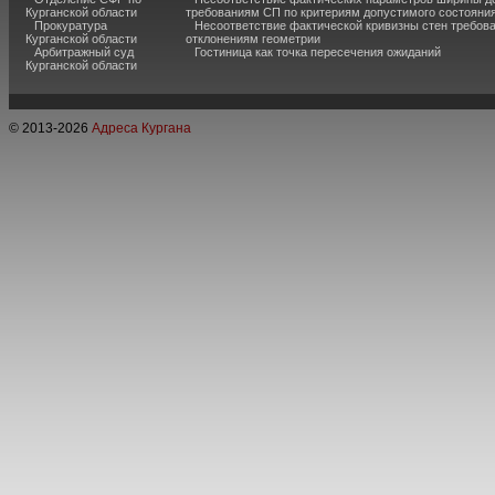
Курганской области
требованиям СП по критериям допустимого состояния
Прокуратура
Несоответствие фактической кривизны стен требо
Курганской области
отклонениям геометрии
Арбитражный суд
Гостиница как точка пересечения ожиданий
Курганской области
© 2013-
2026
Адреса Кургана