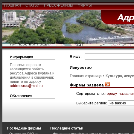
ГЛАВНАЯ
СТАТЬИ
ПРЕСС-РЕЛИЗЫ
ФИРМЫ
Я ищу:
Информация
По всем вопросам
Искусство
касающихся работы
ресурса Адреса Кургана и
Главная страница
Культура, иску
добавления в справочник
пишите по адресу
Фирмы раздела
addressrus@mail.ru
.
Сортировать по:
городу
названи
Объявления
Выберите регион:
Последние фирмы
Последние статьи
Отделение СФР по
Несоответствие фактических параметров ширины 