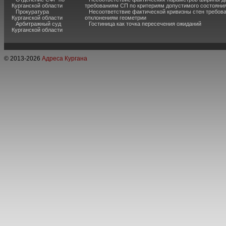
Курганской области
требованиям СП по критериям допустимого состояния
Прокуратура
Несоответствие фактической кривизны стен требо
Курганской области
отклонениям геометрии
Арбитражный суд
Гостиница как точка пересечения ожиданий
Курганской области
© 2013-
2026
Адреса Кургана