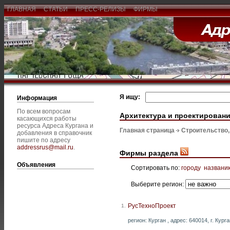
ГЛАВНАЯ
СТАТЬИ
ПРЕСС-РЕЛИЗЫ
ФИРМЫ
Я ищу:
Информация
По всем вопросам
Архитектура и проектирован
касающихся работы
ресурса Адреса Кургана и
Главная страница
Строительство
добавления в справочник
пишите по адресу
addressrus@mail.ru
.
Фирмы раздела
Объявления
Сортировать по:
городу
названи
Выберите регион:
РусТехноПроект
1.
регион: Курган , адрес: 640014, г. Кург