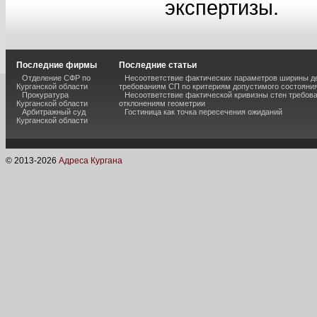
экспертизы.
Последние фирмы
Последние статьи
Отделение СФР по
Несоответствие фактических параметров ширины 
Курганской области
требованиям СП по критериям допустимого состояния
Прокуратура
Несоответствие фактической кривизны стен требо
Курганской области
отклонениям геометрии
Арбитражный суд
Гостиница как точка пересечения ожиданий
Курганской области
© 2013-
2026
Адреса Кургана