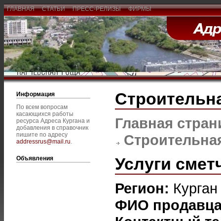
ГЛАВНАЯ
СТАТЬИ
ПРЕСС-РЕЛИЗЫ
ФИРМЫ
Строительна
Информация
По всем вопросам
касающихся работы
Главная стран
ресурса Адреса Кургана и
добавления в справочник
пишите по адресу
Строительная
addressrus@mail.ru
.
Услуги смет
Объявления
Регион:
Курган
ФИО продавц